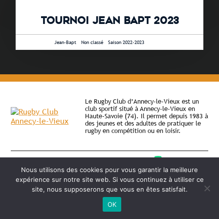
TOURNOI JEAN BAPT 2023
2 juin 2023 •
Jean-Bapt
-
Non classé
-
Saison 2022-2023
Le Rugby Club d’Annecy-le-Vieux est un
club sportif situé à Annecy-le-Vieux en
Haute-Savoie (74). Il permet depuis 1983 à
des jeunes et des adultes de pratiquer le
rugby en compétition ou en loisir.
©
2026 - RC Annecy-le-Vieux | Site internet réalisé par
Nous utilisons des cookies pour vous garantir la meilleure
MENTIONS LÉGALES
expérience sur notre site web. Si vous continuez à utiliser ce
site, nous supposerons que vous en êtes satisfait.
OK