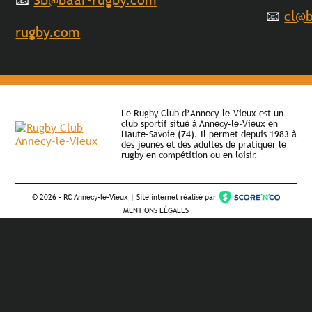
📧
cl@b
rugby.com
Le Rugby Club d’Annecy-le-Vieux est un
club sportif situé à Annecy-le-Vieux en
Haute-Savoie (74). Il permet depuis 1983 à
des jeunes et des adultes de pratiquer le
rugby en compétition ou en loisir.
©
2026 - RC Annecy-le-Vieux | Site internet réalisé par
MENTIONS LÉGALES