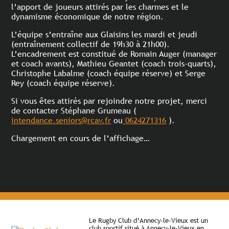
l’apport de joueurs attirés par les charmes et le
dynamisme économique de notre région.
L’équipe s’entraîne aux Glaisins les mardi et jeudi
(entraînement collectif de 19h30 à 21h00).
L’encadrement est constitué de Romain Auger (manager
et coach avants), Mathieu Geantet (coach trois-quarts),
Christophe Labalme (coach équipe réserve) et Serge
Rey (coach équipe réserve).
Si vous êtes attirés par rejoindre notre projet, merci
de contacter Stéphane Grumeau (
intendance.seniors@rcav.fr
ou
0624271316
).
Chargement en cours de l’affichage…
Le Rugby Club d’Annecy-le-Vieux est un
club sportif situé à Annecy-le-Vieux en