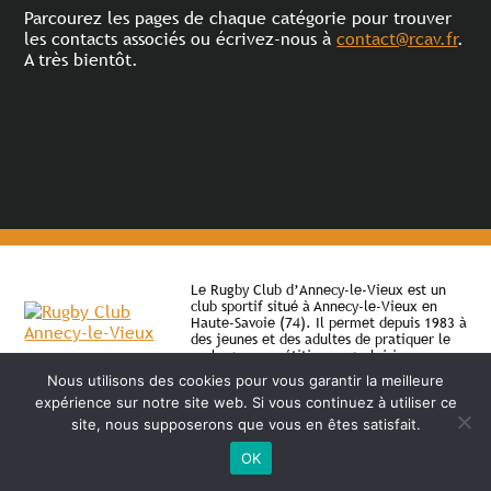
Parcourez les pages de chaque catégorie pour trouver
les contacts associés ou écrivez-nous à
contact@rcav.fr
.
A très bientôt.
Le Rugby Club d’Annecy-le-Vieux est un
club sportif situé à Annecy-le-Vieux en
Haute-Savoie (74). Il permet depuis 1983 à
des jeunes et des adultes de pratiquer le
rugby en compétition ou en loisir.
Nous utilisons des cookies pour vous garantir la meilleure
expérience sur notre site web. Si vous continuez à utiliser ce
©
2026 - RC Annecy-le-Vieux | Site internet réalisé par
site, nous supposerons que vous en êtes satisfait.
MENTIONS LÉGALES
OK