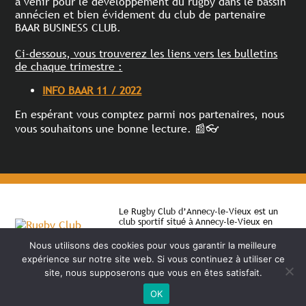
à venir pour le développement du rugby dans le bassin
annécien et bien évidement du club de partenaire
BAAR BUSINESS CLUB.
Ci-dessous, vous trouverez les liens vers les bulletins
de chaque trimestre :
INFO BAAR 11 / 2022
En espérant vous comptez parmi nos partenaires, nous
vous souhaitons une bonne lecture. 📰👓
Le Rugby Club d’Annecy-le-Vieux est un
club sportif situé à Annecy-le-Vieux en
Haute-Savoie (74). Il permet depuis 1983 à
des jeunes et des adultes de pratiquer le
Nous utilisons des cookies pour vous garantir la meilleure
rugby en compétition ou en loisir.
expérience sur notre site web. Si vous continuez à utiliser ce
site, nous supposerons que vous en êtes satisfait.
OK
©
2026 - RC Annecy-le-Vieux | Site internet réalisé par