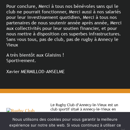
Pour conclure, Merci à tous nos bénévoles sans qui le
club ne pourrait fonctionner, Merci aussi à nos salariés
pour leur investissement quotidien, Merci à tous nos
partenaires de nous soutenir année après année, Merci
aux collectivités pour leur soutien financier, et pour
nous mettre à disposition ces superbes infrastructures.
Sans vous tous, pas de club, pas de rugby à Annecy le
Vieux
A très bientôt aux Glaisins !
Sportivement.
Xavier MERMILLOD-ANSELME​
Le Rugby Club d’Annecy-le-Vieux est un
club sportif situé à Annecy-le-Vieux en
Haute-Savoie (74). Il permet depuis 1983 à
des jeunes et des adultes de pratiquer le
Nous utilisons des cookies pour vous garantir la meilleure
rugby en compétition ou en loisir.
expérience sur notre site web. Si vous continuez à utiliser ce