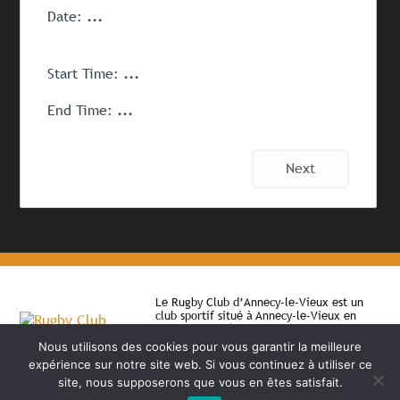
Date:
...
Start Time:
...
End Time:
...
Next
Le Rugby Club d’Annecy-le-Vieux est un
club sportif situé à Annecy-le-Vieux en
Haute-Savoie (74). Il permet depuis 1983 à
des jeunes et des adultes de pratiquer le
Nous utilisons des cookies pour vous garantir la meilleure
rugby en compétition ou en loisir.
expérience sur notre site web. Si vous continuez à utiliser ce
site, nous supposerons que vous en êtes satisfait.