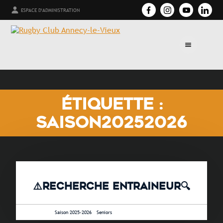
ESPACE D'ADMINISTRATION
ÉTIQUETTE :
SAISON20252026
⚠️RECHERCHE ENTRAINEUR🔍
7 mai 2025 •
Saison 2025-2026
-
Seniors