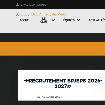
ESPACE D'ADMINISTRATION
LE
ACCUEIL
ÉQUIPES
ACTUALITÉ
CLUB
📢RECRUTEMENT BPJEPS 2026-
2027🏉
1 juin 2026 •
edr
-
Saison 2025-2026