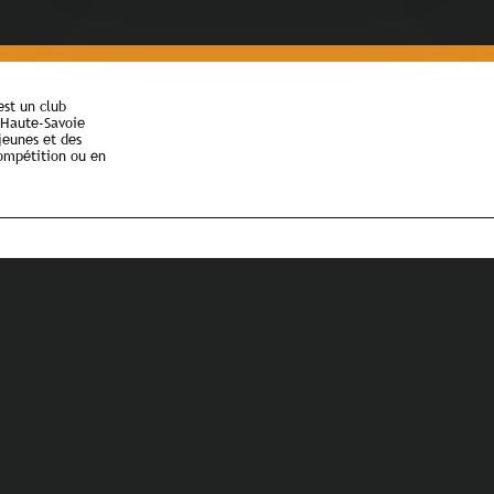
st un club
n Haute-Savoie
jeunes et des
compétition ou en