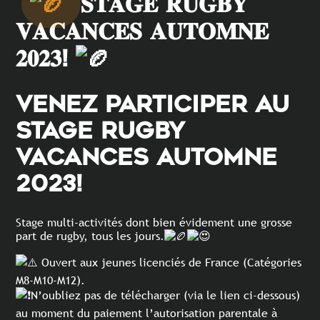
𝐒𝐓𝐀𝐆𝐄 𝐑𝐔𝐆𝐁𝐘
𝐕𝐀𝐂𝐀𝐍𝐂𝐄𝐒 𝐀𝐔𝐓𝐎𝐌𝐍𝐄
𝟐𝟎𝟐𝟑!
VENEZ PARTICIPER AU
STAGE RUGBY
VACANCES AUTOMNE
2023!
Stage multi-activités dont bien évidement une grosse
part de rugby, tous les jours.
Ouvert aux jeunes licenciés de France (Catégories
M8-M10-M12).
N’oubliez pas de télécharger (via le lien ci-dessous)
au moment du paiement l’autorisation parentale à