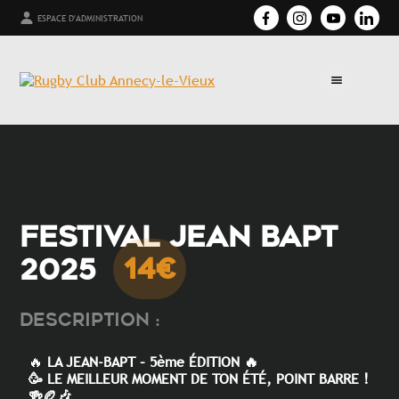
ESPACE D'ADMINISTRATION
FESTIVAL JEAN BAPT
2025
14€
Description :
🔥
LA JEAN-BAPT – 5ème ÉDITION 🔥
🥳 LE MEILLEUR MOMENT DE TON ÉTÉ, POINT BARRE !
🍻🏉🎶